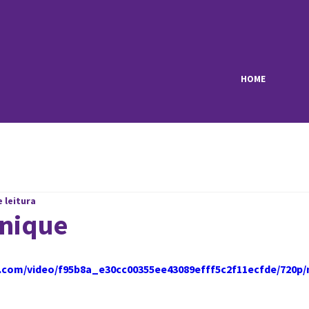
HOME
e leitura
nique
ic.com/video/f95b8a_e30cc00355ee43089efff5c2f11ecfde/720p/