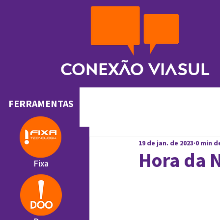
Conexão ViaSul
FERRAMENTAS
19 de jan. de 2023
0 min d
Hora da 
Fixa