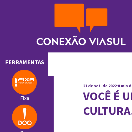
Conexão ViaSul
FERRAMENTAS
21 de set. de 2022
0 min d
VOCÊ É 
Fixa
CULTURA