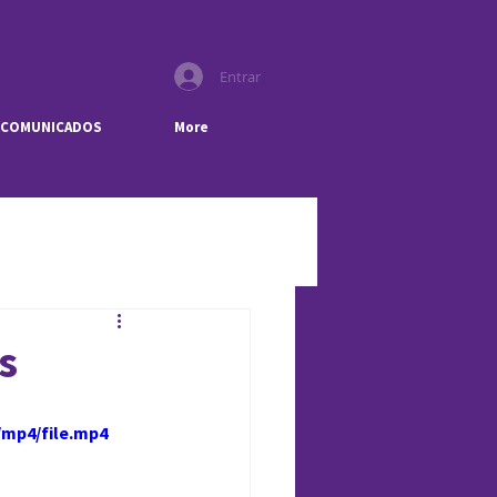
Entrar
COMUNICADOS
More
s
/mp4/file.mp4