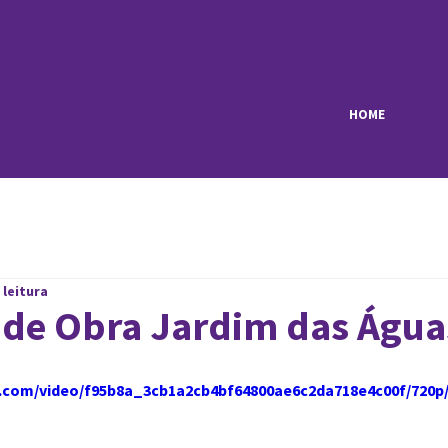
HOME
 leitura
 de Obra Jardim das Água
ic.com/video/f95b8a_3cb1a2cb4bf64800ae6c2da718e4c00f/720p